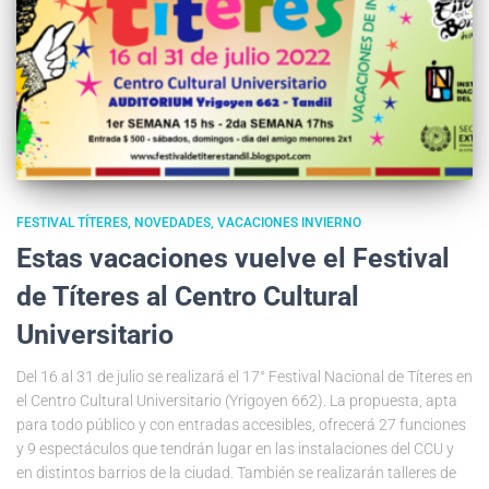
FESTIVAL TÍTERES
NOVEDADES
VACACIONES INVIERNO
Estas vacaciones vuelve el Festival
de Títeres al Centro Cultural
Universitario
Del 16 al 31 de julio se realizará el 17° Festival Nacional de Títeres en
el Centro Cultural Universitario (Yrigoyen 662). La propuesta, apta
para todo público y con entradas accesibles, ofrecerá 27 funciones
y 9 espectáculos que tendrán lugar en las instalaciones del CCU y
en distintos barrios de la ciudad. También se realizarán talleres de