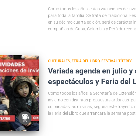
Como todos los años, estas vacaciones de invi
para toda la familia. Se trata del tradicional Fe
en su décimo cuarta edición, será de carácter 
compañías de Cuba, Colombia y Perú de recono
CULTURALES
FERIA DEL LIBRO
FESTIVAL TÍTERES
Variada agenda en julio y
espectáculos y Feria del 
Como todos los años la Secretaría de Extensión
invierno con distintas propuestas artísticas pa
culminadas las mismas, seguirá este trayecto cu
la Feria del Libro que arrancará la semana poste