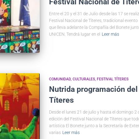
Festival Nacional de Títe
Entre el 20 y el 31 de Julio desde las 17 se rea
Festival Nacional de Títeres, tradicional evento
que lleva adelante la Compañía del Bonete junto
UNICEN. Tendrá lugar en el
Leer más
COMUNIDAD
CULTURALES
FESTIVAL TÍTERES
Nutrida programación del 
Títeres
Desde el lunes 21 de julio y hasta el domingo 2
edición del Festival Nacional de Títeres que to
artística El Bonete junto a la Secretaría de Ex
varias
Leer más