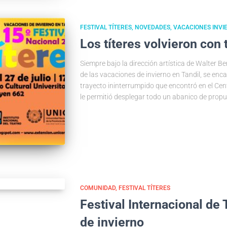
FESTIVAL TÍTERES
NOVEDADES
VACACIONES INVI
Los títeres volvieron con
Siempre bajo la dirección artística de Walter Ber
de las vacaciones de invierno en Tandil, se enc
trayecto ininterrumpido que encontró en el Cent
le permitió desplegar todo un abanico de propu
COMUNIDAD
FESTIVAL TÍTERES
Festival Internacional de
de invierno