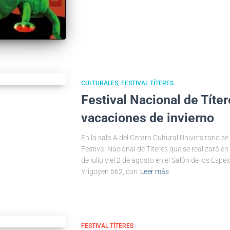
CULTURALES
FESTIVAL TÍTERES
Festival Nacional de Títer
vacaciones de invierno
En la sala A del Centro Cultural Universitario s
Festival Nacional de Títeres que se realizará en 
de julio y el 2 de agosto en el Salón de los Espej
Yrigoyen 662, con
Leer más
FESTIVAL TÍTERES