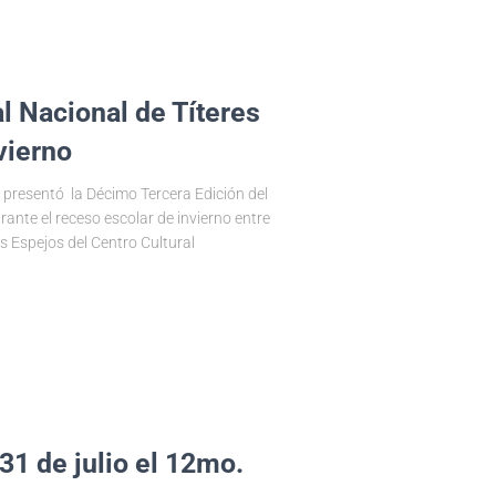
al Nacional de Títeres
vierno
e presentó la Décimo Tercera Edición del
rante el receso escolar de invierno entre
los Espejos del Centro Cultural
 31 de julio el 12mo.