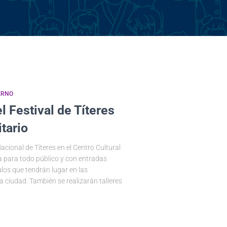
ERNO
l Festival de Títeres
itario
 Nacional de Títeres en el Centro Cultural
ta para todo público y con entradas
los que tendrán lugar en las
la ciudad. También se realizarán talleres