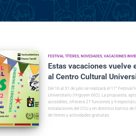
FESTIVAL TÍTERES
NOVEDADES
VACACIONES INVI
Estas vacaciones vuelve e
al Centro Cultural Univers
Del 16 al 31 de julio se realizará el 17° Festival
Universitario (Yrigoyen 662). La propuesta, ap
accesibles, ofrecerá 27 funciones y 9 espectácu
instalaciones del CCU y en distintos barrios de 
de títeres y actividades gratuitas.