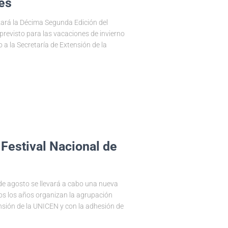
res
lizará la Décima Segunda Edición del
 previsto para las vacaciones de invierno
 a la Secretaría de Extensión de la
Festival Nacional de
 de agosto se llevará a cabo una nueva
dos los años organizan la agrupación
tensión de la UNICEN y con la adhesión de