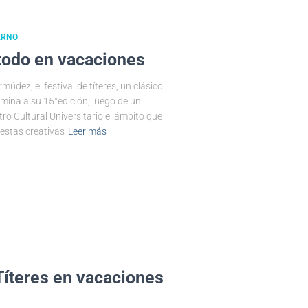
ERNO
 todo en vacaciones
múdez, el festival de títeres, un clásico
amina a su 15°edición, luego de un
ro Cultural Universitario el ámbito que
estas creativas
Leer más
 Títeres en vacaciones