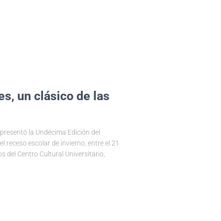
es, un clásico de las
e presentó la Undécima Edición del
el receso escolar de invierno, entre el 21
os del Centro Cultural Universitario,