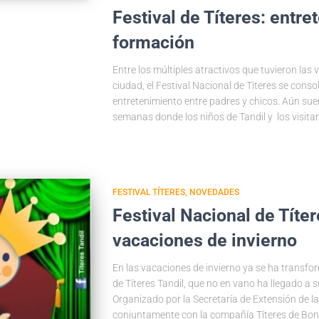
Festival de Títeres: entre
formación
Entre los múltiples atractivos que tuvieron las
ciudad, el Festival Nacional de Títeres se conso
entretenimiento entre padres y chicos. Aún sue
semanas donde los niños de Tandil y los visit
FESTIVAL TÍTERES
NOVEDADES
Festival Nacional de Títer
vacaciones de invierno
En las vacaciones de invierno ya se ha transfor
de Títeres Tandil, que no en vano ha llegado a 
Organizado por la Secretaría de Extensión de la
conjuntamente con la compañía Títeres de Bo