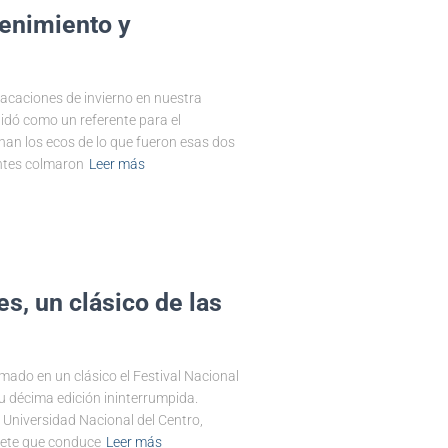
tenimiento y
 vacaciones de invierno en nuestra
lidó como un referente para el
nan los ecos de lo que fueron esas dos
antes colmaron
Leer más
es, un clásico de las
mado en un clásico el Festival Nacional
su décima edición ininterrumpida.
 Universidad Nacional del Centro,
nete que conduce
Leer más