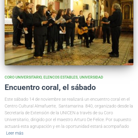
CORO UNIVERSITARIO
ELENCOS ESTABLES
UNIVERSIDAD
Encuentro coral, el sábado
Este sábado 14 de noviembre se realizará un encuentro coral en el
Centro Cultural Almafuerte, Santamarina 840, organizado desde la
Secretaría de Extensión de la UNICEN a través de su Coro
Universitario, dirigido por el maestro Arturo De Felice. Por supuesto
actuará esta agrupación y en la oportunidad estará acompañado
Leer más