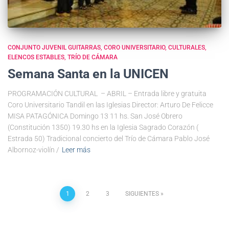
CONJUNTO JUVENIL GUITARRAS
CORO UNIVERSITARIO
CULTURALES
ELENCOS ESTABLES
TRÍO DE CÁMARA
Semana Santa en la UNICEN
PROGRAMACIÓN CULTURAL – ABRIL – Entrada libre y gratuita
Coro Universitario Tandil en las Iglesias Director: Arturo De Felicce
MISA PATAGÓNICA Domingo 13 11 hs. San José Obrero
(Constitución 1350) 19.30 hs en la Iglesia Sagrado Corazón (
Estrada 50) Tradicional concierto del Trío de Cámara Pablo José
Albornoz-violín /
Leer más
1
2
3
SIGUIENTES