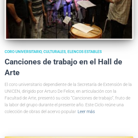
CORO UNIVERSITARIO
CULTURALES
ELENCOS ESTABLES
Canciones de trabajo en el Hall de
Arte
El coro universitario dependiente de la Secretaría de Extensión de la
UNICEN, dirigido por Arturo De Felice, en articulación con la
Facultad de Arte, presentó su ciclo “Canciones de trabajo”, fruto de
la labor del grupo durante el presente año. Este Ciclo reúne una
colección de obras del acervo popular
Leer más