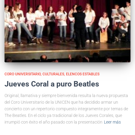
CORO UNIVERSITARIO
CULTURALES
ELENCOS ESTABLES
Jueves Coral a puro Beatles
Original, llamativa y siempre bienvenida resulta la nueva propuesta
del Coro Universitario de la UNICEN que ha decidido armar un
concierto con un repertorio compuesto integramente por temas de
The Beatles. En el ciclo ya tradicional de los Jueves Corales, que
irrumpió con éxito el año pasado con la presentación
Leer más