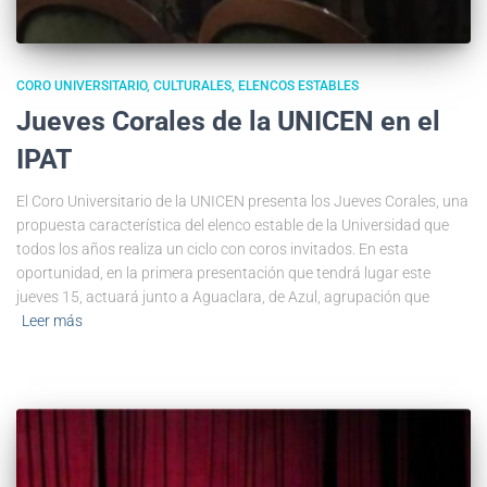
CORO UNIVERSITARIO
CULTURALES
ELENCOS ESTABLES
Jueves Corales de la UNICEN en el
IPAT
El Coro Universitario de la UNICEN presenta los Jueves Corales, una
propuesta característica del elenco estable de la Universidad que
todos los años realiza un ciclo con coros invitados. En esta
oportunidad, en la primera presentación que tendrá lugar este
jueves 15, actuará junto a Aguaclara, de Azul, agrupación que
Leer más