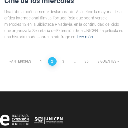
Cine de los miércoles
Una fábula poéticamente deslumbrante. Así define la mayoría de la
crítica internacional film La Tortuga Roja que podrá verse el
miércoles 12 en la Biblioteca Rivadavia, en la continuidad del ciclo
que organiza la Secretaría de Extensión de la UNICEN. La película es
una historia muda sobre un náufrago en
Leer más
ANTERIORES
1
2
3
…
35
SIGUIENTES