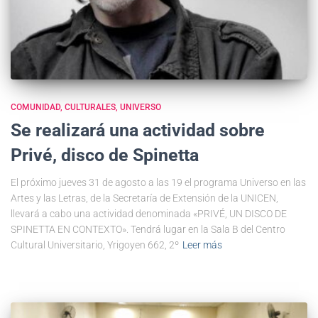
COMUNIDAD
CULTURALES
UNIVERSO
Se realizará una actividad sobre
Privé, disco de Spinetta
El próximo jueves 31 de agosto a las 19 el programa Universo en las
Artes y las Letras, de la Secretaría de Extensión de la UNICEN,
llevará a cabo una actividad denominada «PRIVÉ, UN DISCO DE
SPINETTA EN CONTEXTO». Tendrá lugar en la Sala B del Centro
Cultural Universitario, Yrigoyen 662, 2º
Leer más