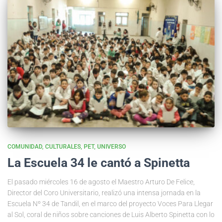
COMUNIDAD
CULTURALES
PET
UNIVERSO
La Escuela 34 le cantó a Spinetta
El pasado miércoles 16 de agosto el Maestro Arturo De Felice,
Director del Coro Universitario, realizó una intensa jornada en la
Escuela Nº 34 de Tandil, en el marco del proyecto Voces Para Llegar
al Sol, coral de niños sobre canciones de Luis Alberto Spinetta con lo