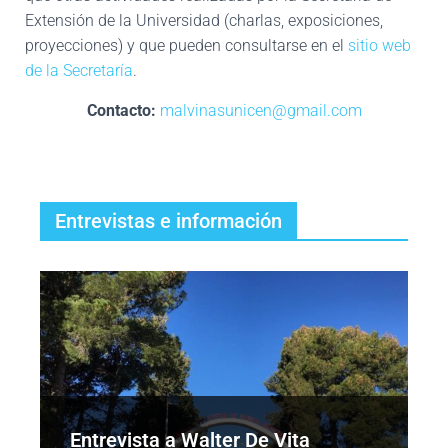
Extensión de la Universidad (charlas, exposiciones,
proyecciones) y que pueden consultarse en el
sitio web
de la Secretaría
.
Contacto:
malvinasunicen@gmail.com
Entrevistas e información
Entrevista a Walter De Vita