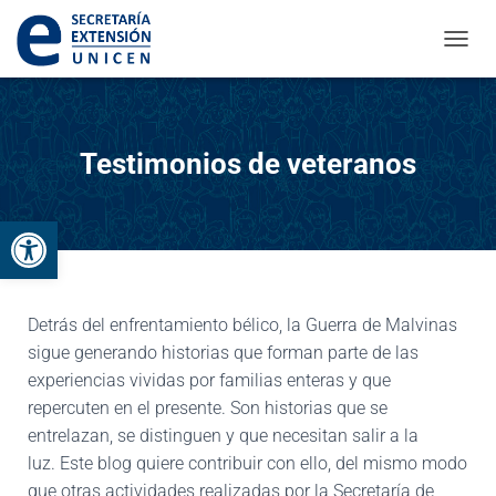
CAMBI
Testimonios de veteranos
Abrir barra de herramientas
Detrás del enfrentamiento bélico, la Guerra de Malvinas
sigue generando historias que forman parte de las
experiencias vividas por familias enteras y que
repercuten en el presente. Son historias que se
entrelazan, se distinguen y que necesitan salir a la
luz. Este blog quiere contribuir con ello, del mismo modo
que otras actividades realizadas por la Secretaría de