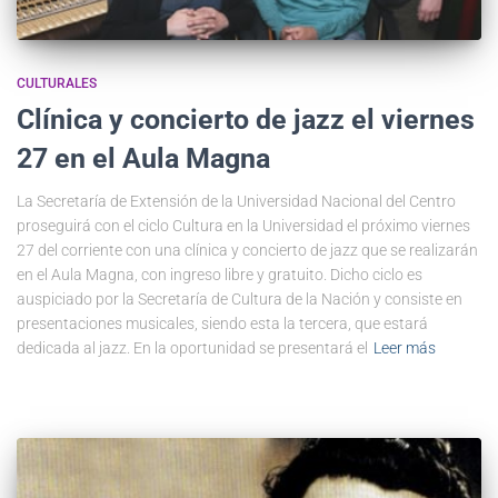
CULTURALES
Clínica y concierto de jazz el viernes
27 en el Aula Magna
La Secretaría de Extensión de la Universidad Nacional del Centro
proseguirá con el ciclo Cultura en la Universidad el próximo viernes
27 del corriente con una clínica y concierto de jazz que se realizarán
en el Aula Magna, con ingreso libre y gratuito. Dicho ciclo es
auspiciado por la Secretaría de Cultura de la Nación y consiste en
presentaciones musicales, siendo esta la tercera, que estará
dedicada al jazz. En la oportunidad se presentará el
Leer más