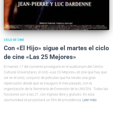
CICLO DE CINE
Con «El Hijo» sigue el martes el ciclo
de cine «Las 25 Mejores»
El martes 17 del corriente proseguirá en el auditorium del Centro
Cultural Universitario, el ciclo «Las 25 Mejores» (el cine que hay que
ver en el cine), conjunto de películas que ha tenido una gran
repercusión desde que se inauguró el mes pasado, con la
organización de la Secretaría de Extensión de la UNICEN. Todas las
funciones son a las 21, con ingreso libre y gratuito. En esta
oportunidad se proyectará un film de procedencia
Leer más