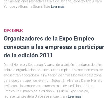
por las ediciones respectivas Osvaldo Soriano, Roberto Arlt, Alvaro
Yunque y Alfonsina Storni. Este
Leer más
EXPO EMPLEO
Organizadores de la Expo Empleo
convocan a las empresas a participar
de la edición 2011
Daniel Herrero y Sebastián Alvarez, de la Unicén, brindaron detalles
sobre la organización de la 8va. Expo Empleo. En este momento, se
encuentran abocados a la invitación de firmas locales y de la zona
para que participen del evento. Sebastián Alvarez y Daniel Herrero
invitaron a las empresas a sumarse a la 8va. edición de Expo
Empleo En el marco de la edición 2011 de la Expo Empleo,
representantes de la Unicén se encuentran
Leer más