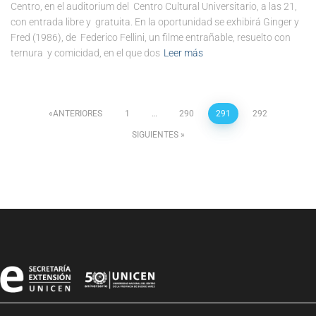
Centro, en el auditorium del Centro Cultural Universitario, a las 21,
con entrada libre y gratuita. En la oportunidad se exhibirá Ginger y
Fred (1986), de Federico Fellini, un filme entrañable, resuelto con
ternura y comicidad, en el que dos
Leer más
ANTERIORES
1
…
290
291
292
SIGUIENTES