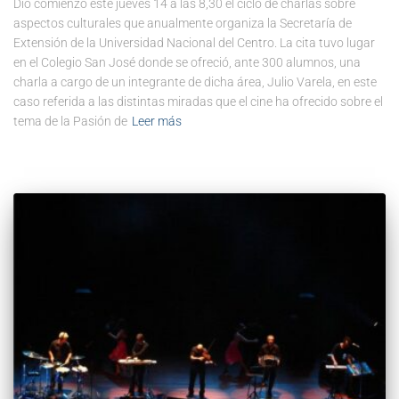
Dio comienzo este jueves 14 a las 8,30 el ciclo de charlas sobre
aspectos culturales que anualmente organiza la Secretaría de
Extensión de la Universidad Nacional del Centro. La cita tuvo lugar
en el Colegio San José donde se ofreció, ante 300 alumnos, una
charla a cargo de un integrante de dicha área, Julio Varela, en este
caso referida a las distintas miradas que el cine ha ofrecido sobre el
tema de la Pasión de
Leer más