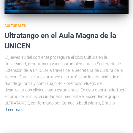
CULTURALES
Ultratango en el Aula Magna de la
UNICEN
El jueves 12 del corriente proseguirá el ciclo Cultura en la
Universidad, programa musical que implementa la Secretaría de
Extensión de la UNICEN, a través de la Secretaría de Cultura de la
Nación. Esta iniciativa arrancó días atrás con la actuación de un
dúo de guitarra y contrabajo -folklore fusión-luego de
desarrollar dos clínicas para estudiantes. En esta oportunidad será
el turno de la música ciudadana mediante el ascendente grupo
ULTRATANGO, conformado por Samuel Abadi (violín), Braulio
Leer más