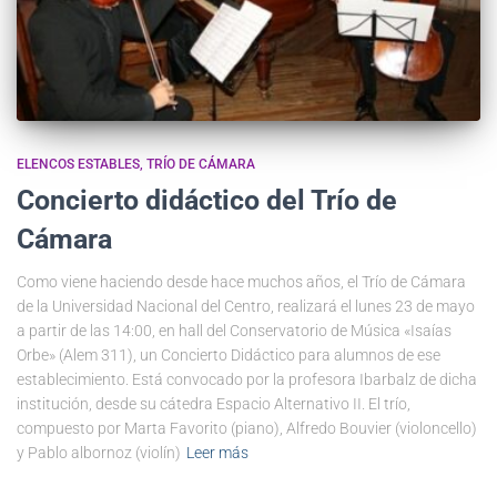
ELENCOS ESTABLES
TRÍO DE CÁMARA
Concierto didáctico del Trío de
Cámara
Como viene haciendo desde hace muchos años, el Trío de Cámara
de la Universidad Nacional del Centro, realizará el lunes 23 de mayo
a partir de las 14:00, en hall del Conservatorio de Música «Isaías
Orbe» (Alem 311), un Concierto Didáctico para alumnos de ese
establecimiento. Está convocado por la profesora Ibarbalz de dicha
institución, desde su cátedra Espacio Alternativo II. El trío,
compuesto por Marta Favorito (piano), Alfredo Bouvier (violoncello)
y Pablo albornoz (violín)
Leer más