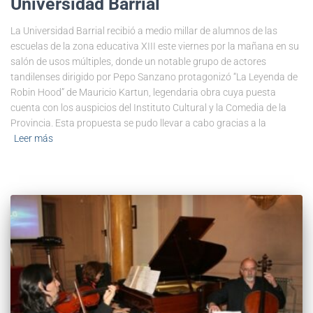
Universidad Barrial
La Universidad Barrial recibió a medio millar de alumnos de las
escuelas de la zona educativa XIII este viernes por la mañana en su
salón de usos múltiples, donde un notable grupo de actores
tandilenses dirigido por Pepo Sanzano protagonizó “La Leyenda de
Robin Hood” de Mauricio Kartun, legendaria obra cuya puesta
cuenta con los auspicios del Instituto Cultural y la Comedia de la
Provincia. Esta propuesta se pudo llevar a cabo gracias a la
Leer más