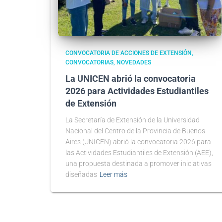
CONVOCATORIA DE ACCIONES DE EXTENSIÓN
CONVOCATORIAS
NOVEDADES
La UNICEN abrió la convocatoria
2026 para Actividades Estudiantiles
de Extensión
La Secretaría de Extensión de la Universidad
Nacional del Centro de la Provincia de Buenos
Aires (UNICEN) abrió la convocatoria 2026 para
las Actividades Estudiantiles de Extensión (AEE),
una propuesta destinada a promover iniciativas
diseñadas
Leer más