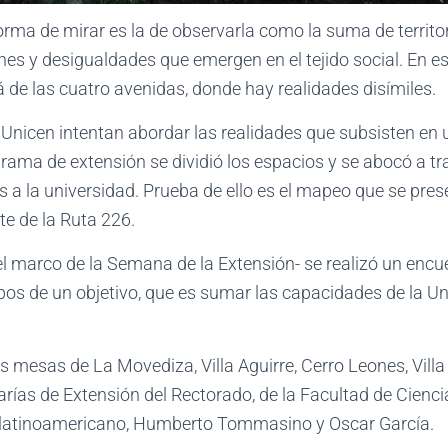
orma de mirar es la de observarla como la suma de territ
 y desigualdades que emergen en el tejido social. En esta 
 de las cuatro avenidas, donde hay realidades disímiles.
a Unicen intentan abordar las realidades que subsisten e
ograma de extensión se dividió los espacios y se abocó a t
a la universidad. Prueba de ello es el mapeo que se prese
rte de la Ruta 226.
el marco de la Semana de la Extensión- se realizó un encu
 pos de un objetivo, que es sumar las capacidades de la U
s mesas de La Movediza, Villa Aguirre, Cerro Leones, Vill
arías de Extensión del Rectorado, de la Facultad de Cien
vel latinoamericano, Humberto Tommasino y Oscar García.