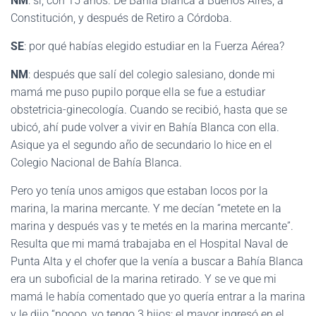
NM
: si, con 15 años. De Bahía Blanca a Buenos Aires, a
Constitución, y después de Retiro a Córdoba.
SE
: por qué habías elegido estudiar en la Fuerza Aérea?
NM
: después que salí del colegio salesiano, donde mi
mamá me puso pupilo porque ella se fue a estudiar
obstetricia-ginecología. Cuando se recibió, hasta que se
ubicó, ahí pude volver a vivir en Bahía Blanca con ella.
Asique ya el segundo año de secundario lo hice en el
Colegio Nacional de Bahía Blanca.
Pero yo tenía unos amigos que estaban locos por la
marina, la marina mercante. Y me decían “metete en la
marina y después vas y te metés en la marina mercante”.
Resulta que mi mamá trabajaba en el Hospital Naval de
Punta Alta y el chofer que la venía a buscar a Bahía Blanca
era un suboficial de la marina retirado. Y se ve que mi
mamá le había comentado que yo quería entrar a la marina
y le dijo “noooo, yo tengo 3 hijos: el mayor ingresó en el