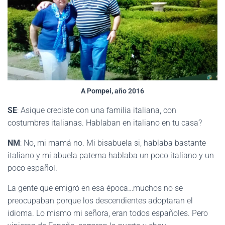
A Pompei, año 2016
SE
: Asique creciste con una familia italiana, con
costumbres italianas. Hablaban en italiano en tu casa?
NM
: No, mi mamá no. Mi bisabuela si, hablaba bastante
italiano y mi abuela paterna hablaba un poco italiano y un
poco español.
La gente que emigró en esa época…muchos no se
preocupaban porque los descendientes adoptaran el
idioma. Lo mismo mi señora, eran todos españoles. Pero