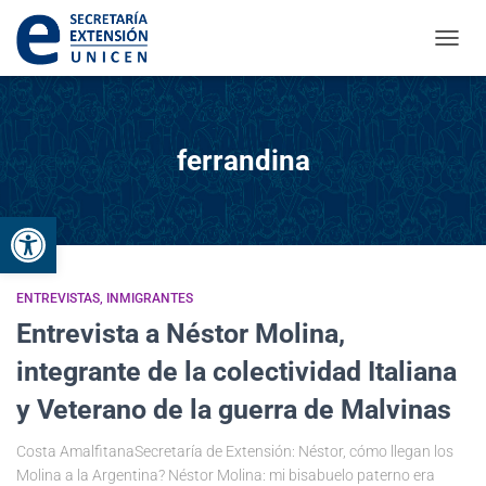
CAMBI
ferrandina
Abrir barra de herramientas
ENTREVISTAS
INMIGRANTES
Entrevista a Néstor Molina,
integrante de la colectividad Italiana
y Veterano de la guerra de Malvinas
Costa AmalfitanaSecretaría de Extensión: Néstor, cómo llegan los
Molina a la Argentina? Néstor Molina: mi bisabuelo paterno era