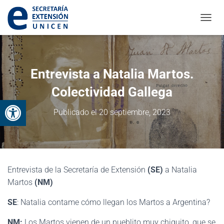
CAMBI
Entrevista a Natalia Martos.
Colectividad Gallega
Abrir barra de herramientas
Publicado el
20 septiembre, 2023
Entrevista de la Secretaría de Extensión
(SE)
a Natalia
Martos
(NM)
SE
: Natalia contame cómo llegan los Martos a Argentina?
NM:
Los Martos vienen de un pueblito muy chiquito, que se