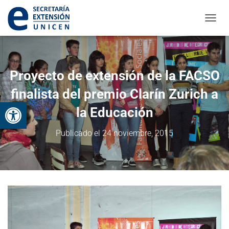
CAMBI
Proyecto de extensión de la FACSO
finalista del premio Clarín Zurich a
Abrir barra de herramientas
la Educación
Publicado el
24 noviembre, 2015