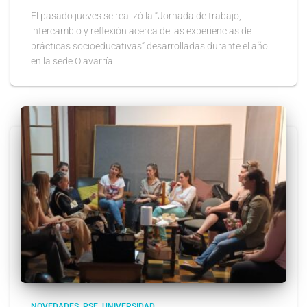
El pasado jueves se realizó la “Jornada de trabajo,
intercambio y reflexión acerca de las experiencias de
prácticas socioeducativas” desarrolladas durante el año
en la sede Olavarría.
NOVEDADES
PSE
UNIVERSIDAD