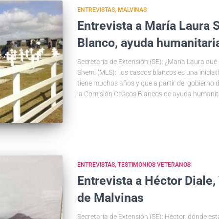
ENTREVISTAS
MALVINAS
Entrevista a María Laura
Blanco, ayuda humanitari
Secretaría de Extensión (SE): ¿María Laura qu
Shemi (MLS): los cascos blancos es una iniciat
tiene muchos años y que a partir del gobierno d
la Comisión Cascos Blancos de ayuda humanita
ENTREVISTAS
TESTIMONIOS VETERANOS
Entrevista a Héctor Diale,
de Malvinas
Secretaría de Extensión (SE): Héctor, dónde e