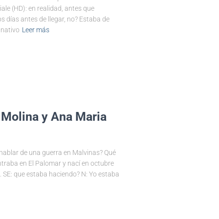
ale (HD): en realidad, antes que
 días antes de llegar, no? Estaba de
 nativo
Leer más
 Molina y Ana Maria
hablar de una guerra en Malvinas? Qué
traba en El Palomar y nací en octubre
. SE: que estaba haciendo? N: Yo estaba