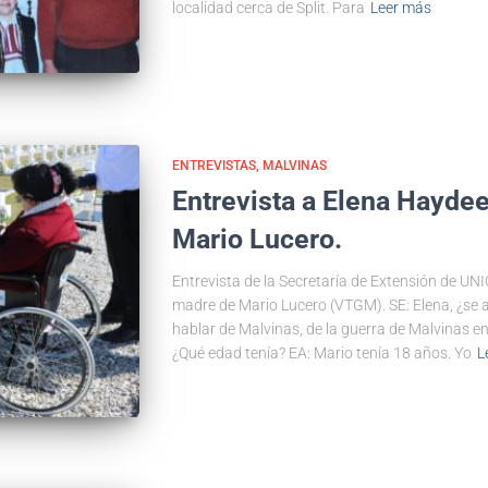
localidad cerca de Split. Para
Leer más
ENTREVISTAS
MALVINAS
Entrevista a Elena Hayde
Mario Lucero.
Entrevista de la Secretaría de Extensión de UN
madre de Mario Lucero (VTGM). SE: Elena, ¿s
hablar de Malvinas, de la guerra de Malvinas e
¿Qué edad tenía? EA: Mario tenía 18 años. Yo
L