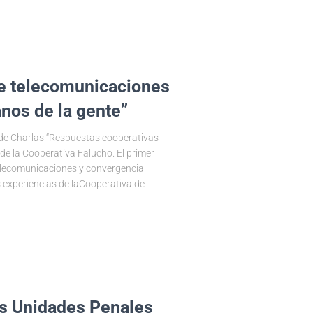
de telecomunicaciones
nos de la gente”
lo de Charlas “Respuestas cooperativas
o de la Cooperativa Falucho. El primer
elecomunicaciones y convergencia
 experiencias de laCooperativa de
as Unidades Penales