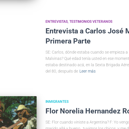
ENTREVISTAS
TESTIMONIOS VETERANOS
Entrevista a Carlos José 
Primera Parte
SE: Carlos, dónde estaba cuando se empieza a 
Malvinas? Qué edad tenía usted en ese moment
estaba destinado acá, en la Sexta Brigada Aérea
del 80, después de
Leer más
INMIGRANTES
Flor Norelia Hernandez 
SE: Flor cuando viniste a Argentina? F: Yo veng
marido allá y bueno…tuvimos los chicos, y me d