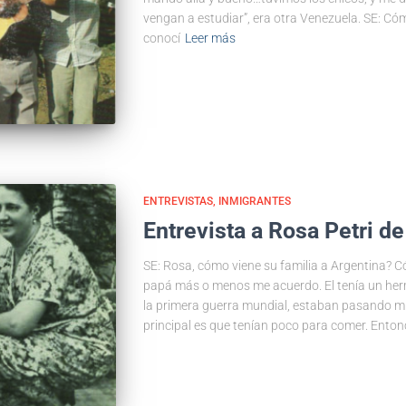
vengan a estudiar”, era otra Venezuela. SE: Có
conocí
Leer más
ENTREVISTAS
INMIGRANTES
Entrevista a Rosa Petri de
SE: Rosa, cómo viene su familia a Argentina? C
papá más o menos me acuerdo. El tenía un her
la primera guerra mundial, estaban pasando m
principal es que tenían poco para comer. Enton