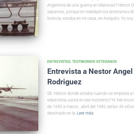
Argentina de una guerra en Malvinas? Héctor Di
sepamos, porque en realidad nos enteramos dos
licencia, estaba en mi casa, en Arequito. Yo soy
ENTREVISTAS
TESTIMONIOS VETERANOS
Entrevista a Nestor Angel
Rodriguez
SE: Néstor donde estaba cuando se empieza a 
edad tenía usted en ese momento? N: Me encon
de 1945 a marzo…abril del 1982 serían 36 años
destinado en la
Leer más