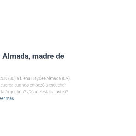
e Almada, madre de
ICEN (SE) a Elena Haydee Almada (EA),
e acuerda cuando empezó a escuchar
n la Argentina? ¿Dónde estaba usted?
eer más