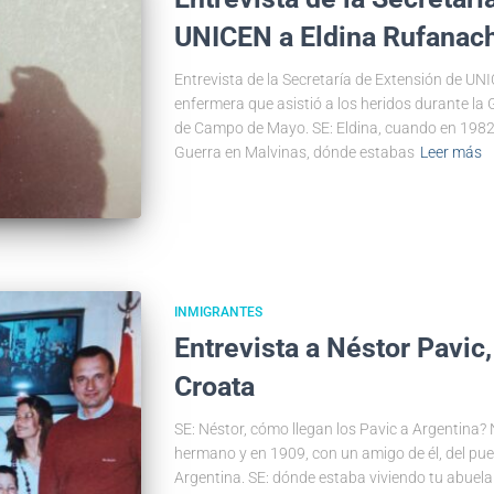
UNICEN a Eldina Rufanac
Entrevista de la Secretaría de Extensión de UN
enfermera que asistió a los heridos durante la G
de Campo de Mayo. SE: Eldina, cuando en 1982 
Guerra en Malvinas, dónde estabas
Leer más
INMIGRANTES
Entrevista a Néstor Pavic,
Croata
SE: Néstor, cómo llegan los Pavic a Argentina?
hermano y en 1909, con un amigo de él, del pue
Argentina. SE: dónde estaba viviendo tu abuela 