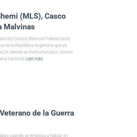
 Shemi (MLS), Casco
a Malvinas
é son los Cascos Blancos? María Laura
iva de la República Argentina que ya
el Dr. Menen se institucionalizó. Somos
ria nacional
Leer más
 Veterano de la Guerra
stabas cuando se empieza a hablar en