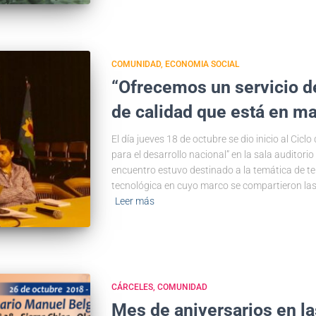
COMUNIDAD
ECONOMIA SOCIAL
“Ofrecemos un servicio 
de calidad que está en ma
El día jueves 18 de octubre se dio inicio al Cic
para el desarrollo nacional” en la sala auditori
encuentro estuvo destinado a la temática de t
tecnológica en cuyo marco se compartieron las
Leer más
CÁRCELES
COMUNIDAD
Mes de aniversarios en l