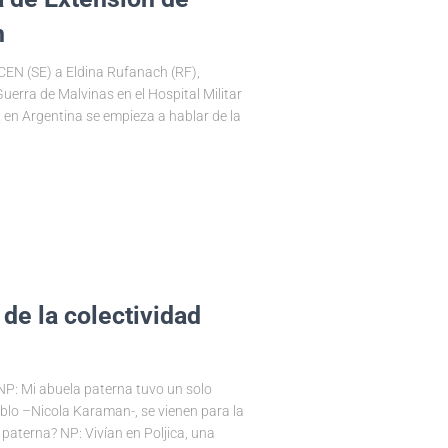
h
ICEN (SE) a Eldina Rufanach (RF),
uerra de Malvinas en el Hospital Militar
en Argentina se empieza a hablar de la
 de la colectividad
 NP: Mi abuela paterna tuvo un solo
blo –Nicola Karaman-, se vienen para la
paterna? NP: Vivían en Poljica, una