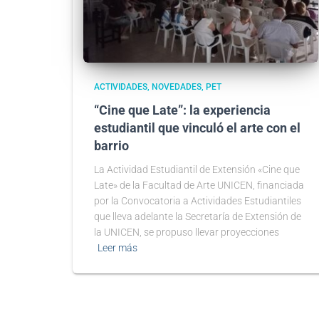
ACTIVIDADES
NOVEDADES
PET
“Cine que Late”: la experiencia
estudiantil que vinculó el arte con el
barrio
La Actividad Estudiantil de Extensión «Cine que
Late» de la Facultad de Arte UNICEN, financiada
por la Convocatoria a Actividades Estudiantiles
que lleva adelante la Secretaría de Extensión de
la UNICEN, se propuso llevar proyecciones
Leer más