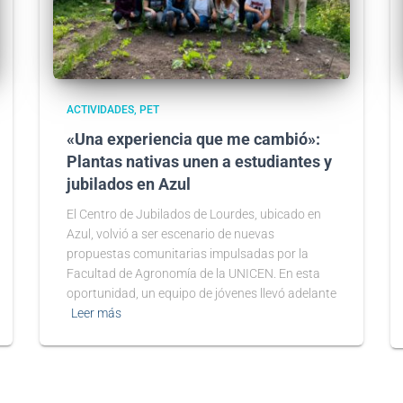
ACTIVIDADES
PET
«Una experiencia que me cambió»:
Plantas nativas unen a estudiantes y
jubilados en Azul
El Centro de Jubilados de Lourdes, ubicado en
Azul, volvió a ser escenario de nuevas
propuestas comunitarias impulsadas por la
Facultad de Agronomía de la UNICEN. En esta
oportunidad, un equipo de jóvenes llevó adelante
Leer más