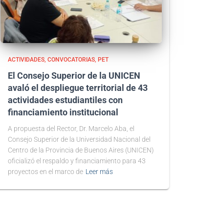
ACTIVIDADES
CONVOCATORIAS
PET
El Consejo Superior de la UNICEN
avaló el despliegue territorial de 43
actividades estudiantiles con
financiamiento institucional
A propuesta del Rector, Dr. Marcelo Aba, el
Consejo Superior de la Universidad Nacional del
Centro de la Provincia de Buenos Aires (UNICEN)
oficializó el respaldo y financiamiento para 43
proyectos en el marco de
Leer más