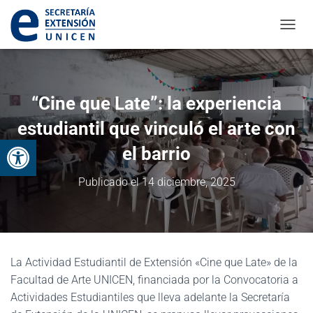
CAMBI
“Cine que Late”: la experiencia
estudiantil que vinculó el arte con
Abrir barra de herramientas
el barrio
Publicado el
14 diciembre, 2025
La Actividad Estudiantil de Extensión «Cine que Late» de la
Facultad de Arte UNICEN, financiada por la Convocatoria a
Actividades Estudiantiles que lleva adelante la Secretaría