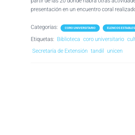
partir de las 20 donde habrá otras actividade
presentación en un encuentro coral realizad
Categorías:
CORO UNIVERSITARIO
ELENCOS ESTABLES
Etiquetas:
Biblioteca
coro universitario
cul
Secretaría de Extensión
tandil
unicen