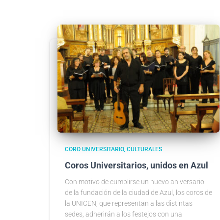
CORO UNIVERSITARIO
CULTURALES
Coros Universitarios, unidos en Azul
Con motivo de cumplirse un nuevo aniversario
de la fundación de la ciudad de Azul, los coros de
la UNICEN, que representan a las distintas
sedes, adherirán a los festejos con una