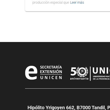
producción especial que
Leer más
Hipólito Yrigoyen 662, B7000 Tandil, 