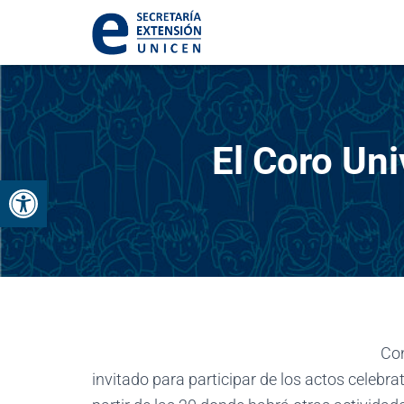
El Coro Uni
Abrir barra de herramientas
Con
invitado para participar de los actos celebra