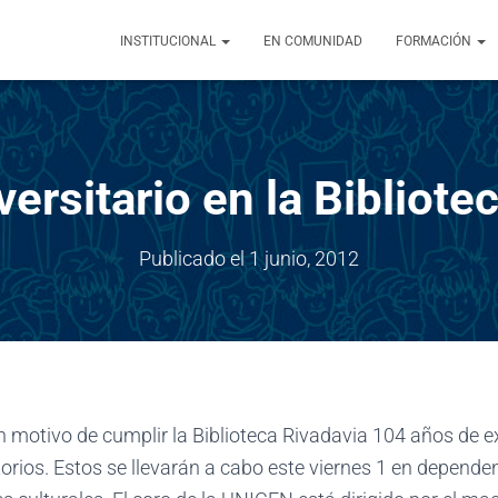
INSTITUCIONAL
EN COMUNIDAD
FORMACIÓN
versitario en la Bibliote
Publicado el
1 junio, 2012
 motivo de cumplir la Biblioteca Rivadavia 104 años de exi
torios. Estos se llevarán a cabo este viernes 1 en depende