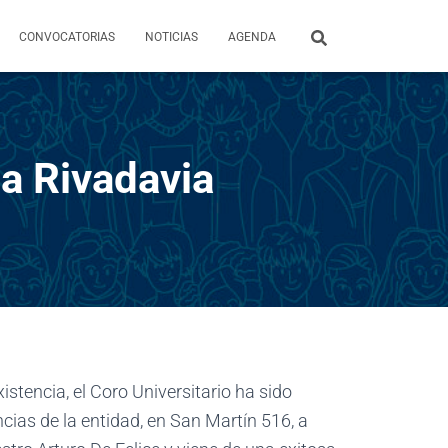
CONVOCATORIAS
NOTICIAS
AGENDA
ca Rivadavia
stencia, el Coro Universitario ha sido
ncias de la entidad, en San Martín 516, a