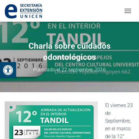
CAMBI
Charla sobre cuidados
odontológicos
Abrir barra de herramientas
Publicado el
22 septiembre, 2016
El viernes 23
de
Septiembre,
en el marco
de la 12°