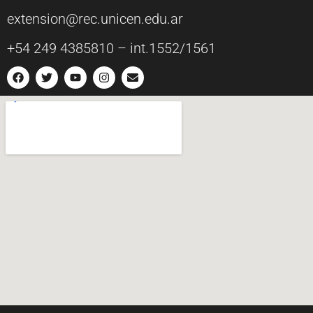
extension@rec.unicen.edu.ar
+54 249 4385810 – int.1552/1561