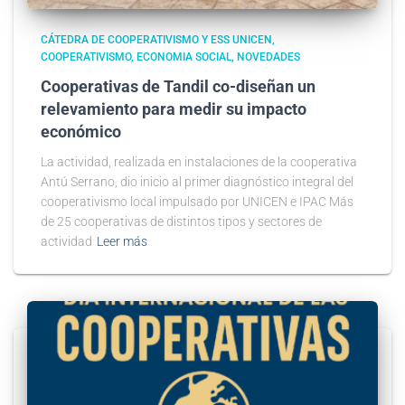
CÁTEDRA DE COOPERATIVISMO Y ESS UNICEN
COOPERATIVISMO
ECONOMIA SOCIAL
NOVEDADES
Cooperativas de Tandil co-diseñan un
relevamiento para medir su impacto
económico
La actividad, realizada en instalaciones de la cooperativa
Antú Serrano, dio inicio al primer diagnóstico integral del
cooperativismo local impulsado por UNICEN e IPAC Más
de 25 cooperativas de distintos tipos y sectores de
actividad
Leer más