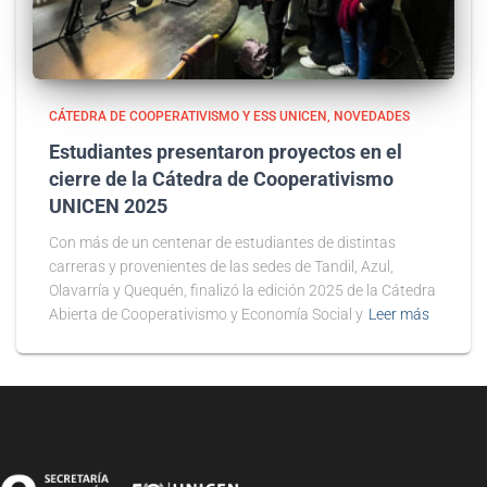
CÁTEDRA DE COOPERATIVISMO Y ESS UNICEN
NOVEDADES
Estudiantes presentaron proyectos en el
cierre de la Cátedra de Cooperativismo
UNICEN 2025
Con más de un centenar de estudiantes de distintas
carreras y provenientes de las sedes de Tandil, Azul,
Olavarría y Quequén, finalizó la edición 2025 de la Cátedra
Abierta de Cooperativismo y Economía Social y
Leer más