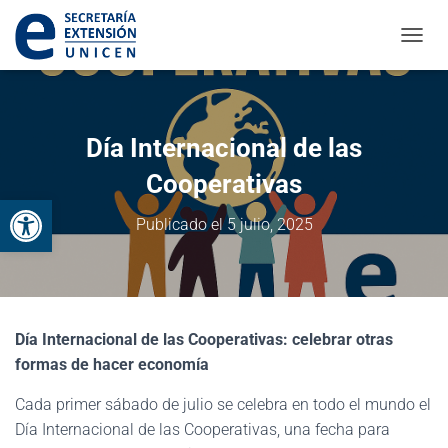
CAMBI
Día Internacional de las
Cooperativas
Abrir barra de herramientas
Publicado el
5 julio, 2025
Día Internacional de las Cooperativas: celebrar otras
formas de hacer economía
Cada primer sábado de julio se celebra en todo el mundo el
Día Internacional de las Cooperativas, una fecha para