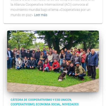
la Alianza Cooperativa Internacional (ACI) convoca al
movimiento mundial bajo el lema «Cooperativas por un
mundo en paz»
Leer más
CÁTEDRA DE COOPERATIVISMO Y ESS UNICEN
COOPERATIVISMO
ECONOMIA SOCIAL
NOVEDADES