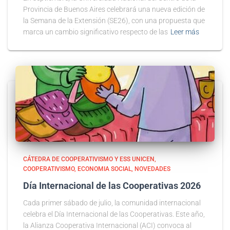
Provincia de Buenos Aires celebrará una nueva edición de
la Semana de la Extensión (SE26), con una propuesta que
marca un cambio significativo respecto de las
Leer más
CÁTEDRA DE COOPERATIVISMO Y ESS UNICEN
COOPERATIVISMO
ECONOMIA SOCIAL
NOVEDADES
Día Internacional de las Cooperativas 2026
Cada primer sábado de julio, la comunidad internacional
celebra el Día Internacional de las Cooperativas. Este año,
la Alianza Cooperativa Internacional (ACI) convoca al