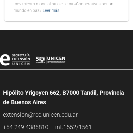
movimiento mundial bajo el lema «Cooperativas por un
mundo en paz»
Leer más
Hipólito Yrigoyen 662, B7000 Tandil, Provincia
de Buenos Aires
extension@rec.unicen.edu.ar
+54 249 4385810 – int.1552/1561