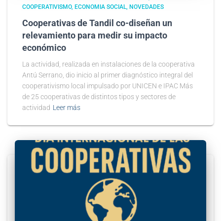
COOPERATIVISMO
ECONOMIA SOCIAL
NOVEDADES
Cooperativas de Tandil co-diseñan un
relevamiento para medir su impacto
económico
La actividad, realizada en instalaciones de la cooperativa
Antú Serrano, dio inicio al primer diagnóstico integral del
cooperativismo local impulsado por UNICEN e IPAC Más
de 25 cooperativas de distintos tipos y sectores de
actividad
Leer más