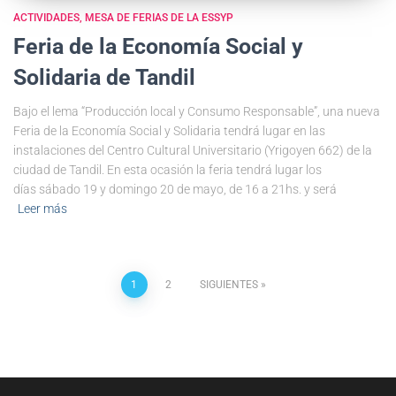
ACTIVIDADES
MESA DE FERIAS DE LA ESSYP
Feria de la Economía Social y
Solidaria de Tandil
Bajo el lema “Producción local y Consumo Responsable”, una nueva
Feria de la Economía Social y Solidaria tendrá lugar en las
instalaciones del Centro Cultural Universitario (Yrigoyen 662) de la
ciudad de Tandil. En esta ocasión la feria tendrá lugar los
días sábado 19 y domingo 20 de mayo, de 16 a 21hs. y será
Leer más
1
2
SIGUIENTES