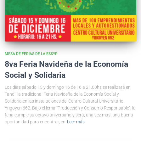
MESA DE FERIAS DE LA ESSYP
8va Feria Navideña de la Economía
Social y Solidaria
Los días sábado 15 y domingo 16 de 16 a 21.00hs se realizará en
Tandil la tradicional Feria Navideña de la Economía Social y
Solidaria en las instalaciones del Centro Cultural Universitario,
Yrigoyen 662. Bajo el lema “Producción y Consumo Responsable”, la
feria cumple su octavo aniversario y será, una vez más, una buena
oportunidad para encontrar, en
Leer más