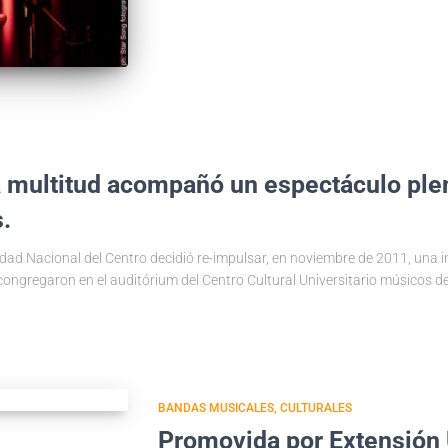
Una multitud acompañó un espectáculo pl
.
idad Nacional del Centro decidió re-impulsar, en noviembre de 2011, una in
 congregaron en el auditórium del Centro Cultural Universitario músicos de
BANDAS MUSICALES
CULTURALES
Promovida por Extensión 