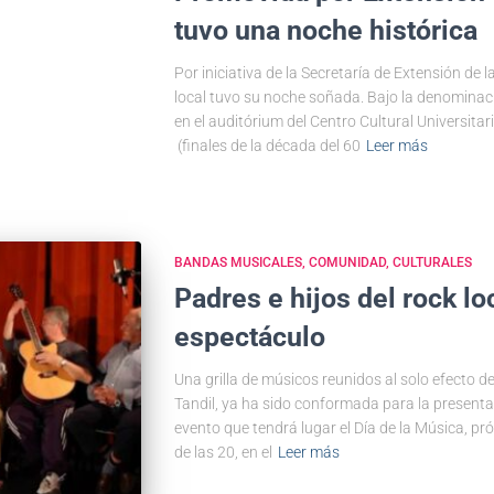
tuvo una noche histórica
Por iniciativa de la Secretaría de Extensión de 
local tuvo su noche soñada. Bajo la denominaci
en el auditórium del Centro Cultural Universitar
(finales de la década del 60
Leer más
BANDAS MUSICALES
COMUNIDAD
CULTURALES
Padres e hijos del rock lo
espectáculo
Una grilla de músicos reunidos al solo efecto d
Tandil, ya ha sido conformada para la presentaci
evento que tendrá lugar el Día de la Música, pr
de las 20, en el
Leer más