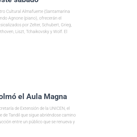
ntro Cultural Almafuerte (Santamarina
ando Agnone (piano), ofrecerán el
icalizados por Zelter, Schubert, Grieg,
oven, Liszt, Tchaikovsky y Wolf. El
colmó el Aula Magna
ecretaría de Extensión de la UNICEN, el
te de Tandil que sigue abriéndose camino
cción entre un público que se renueva y