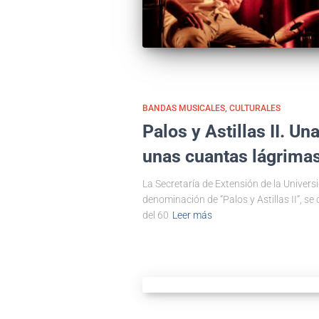
BANDAS MUSICALES
CULTURALES
Palos y Astillas II. 
unas cuantas lágrimas
La Secretaría de Extensión de la Univers
denominación de “Palos y Astillas II”, se
del 60
Leer más