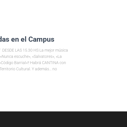
ndas en el Campus
DESDE LAS 15.30 HS La mejor música
 «Nunca escuche», «Salvatores», «La
 «Código Barrial»!! Habrá CANTINA con
erritorio Cultural. Y además… no