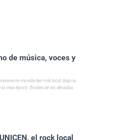
eno de música, voces y
teresante movida del rock local. Bajo la
 la vieja época (finales de las décadas
UNICEN, el rock local