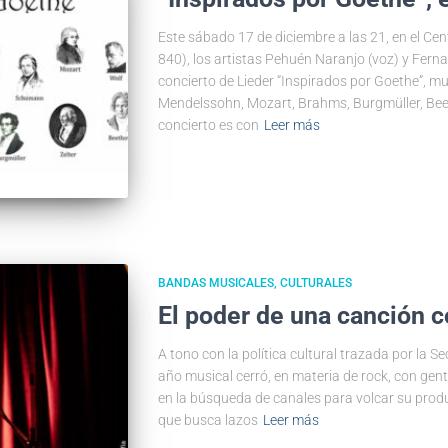
Este sábado 17 de diciembre a las 21, en el Ce
840), los artistas Pehuén Naranjo (voz) y Fern
concierto de Lieder “Inspirados por Goethe”, mus
Mendelssohn, Mozart, Brahms, Burgmüller, Beeth
concierto es con
Leer más
BANDAS MUSICALES
CULTURALES
El poder de una canción 
A tono con la política cultural trazada por la S
año musical cerró, en materia de rock, con gen
en la búsqueda de canales para volcar su produ
que busca lazos
Leer más