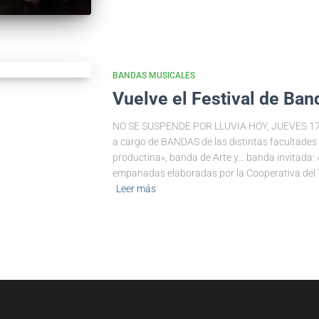
BANDAS MUSICALES
Vuelve el Festival de Ba
NO SE SUSPENDE POR LLUVIA HOY, JUEVES 17 
a cargo de BANDAS de las distintas facultades
productina», banda de Arte y… banda invitada:
empanadas elaboradas por la Cooperativa del T
Leer más