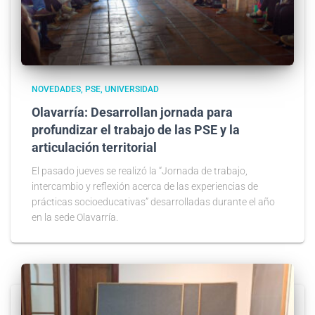
NOVEDADES
PSE
UNIVERSIDAD
Olavarría: Desarrollan jornada para
profundizar el trabajo de las PSE y la
articulación territorial
El pasado jueves se realizó la “Jornada de trabajo,
intercambio y reflexión acerca de las experiencias de
prácticas socioeducativas” desarrolladas durante el año
en la sede Olavarría.