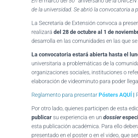
En el marco del 50° aniversario de la UNICEN
de la universidad. Se abrió la convocatoria a
La Secretaría de Extensión convoca a present
realizará
del 28 de octubre al 1 de noviemb
desarrolla en las comunidades en las que se
La convocatoria estará
abierta
hasta el lun
universitaria a problemáticas de la comunid
organizaciones sociales, instituciones o ref
elaboración de videominuto para poder llegar
Reglamento para presentar
Pósters AQUÍ
|
R
Por otro lado, quienes participen de esta ed
publicar
su experiencia en un
dossier
especi
esta publicación académica. Para ello debe
presentado en el poster o en el video, que s