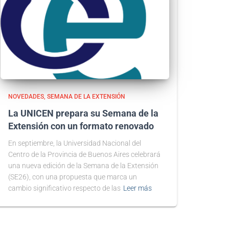
NOVEDADES
SEMANA DE LA EXTENSIÓN
La UNICEN prepara su Semana de la
Extensión con un formato renovado
En septiembre, la Universidad Nacional del
Centro de la Provincia de Buenos Aires celebrará
una nueva edición de la Semana de la Extensión
(SE26), con una propuesta que marca un
cambio significativo respecto de las
Leer más