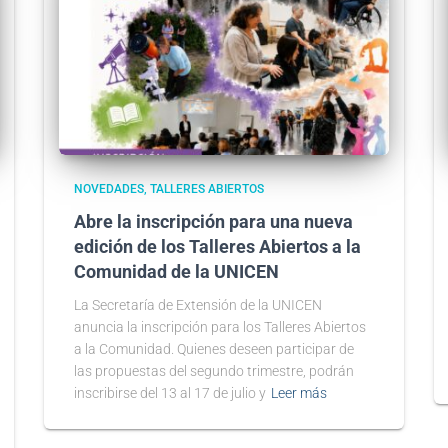
NOVEDADES
TALLERES ABIERTOS
Abre la inscripción para una nueva
edición de los Talleres Abiertos a la
Comunidad de la UNICEN
La Secretaría de Extensión de la UNICEN
anuncia la inscripción para los Talleres Abiertos
a la Comunidad. Quienes deseen participar de
las propuestas del segundo trimestre, podrán
inscribirse del 13 al 17 de julio y
Leer más