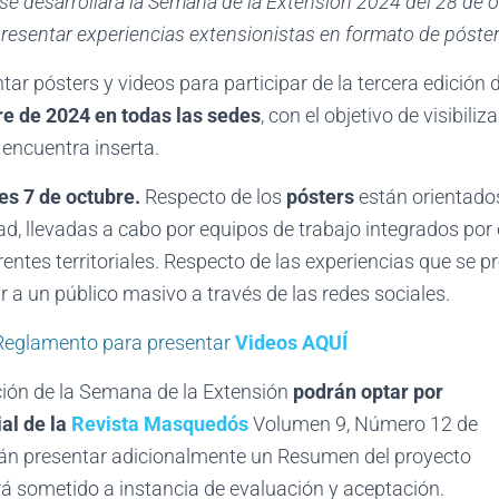
 se desarrollará la Semana de la Extensión 2024 del 28 de 
 presentar experiencias extensionistas en formato de póster
ar pósters y videos para participar de la tercera edición 
re de 2024 en todas las sedes
, con el objetivo de visibil
 encuentra inserta.
es 7 de octubre.
Respecto de los
pósters
están orientado
ad, llevadas a cabo por equipos de trabajo integrados po
erentes territoriales. Respecto de las experiencias que se
 a un público masivo a través de las redes sociales.
eglamento para presentar
Videos AQUÍ
ición de la Semana de la Extensión
podrán optar por
al de la
Revista Masquedós
Volumen 9, Número 12 de
rán presentar adicionalmente un Resumen del proyecto
erá sometido a instancia de evaluación y aceptación.