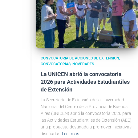
CONVOCATORIA DE ACCIONES DE EXTENSIÓN
CONVOCATORIAS
NOVEDADES
La UNICEN abrió la convocatoria
2026 para Actividades Estudiantiles
de Extensión
La Secretaría de Extensión de la Universidad
Nacional del Centro de la Provincia de Buenos
Aires (UNICEN) abrió la convocatoria 2026 para
las Actividades Estudiantiles de Extensión (AEE),
una propuesta destinada a promover iniciativas
diseñadas
Leer más