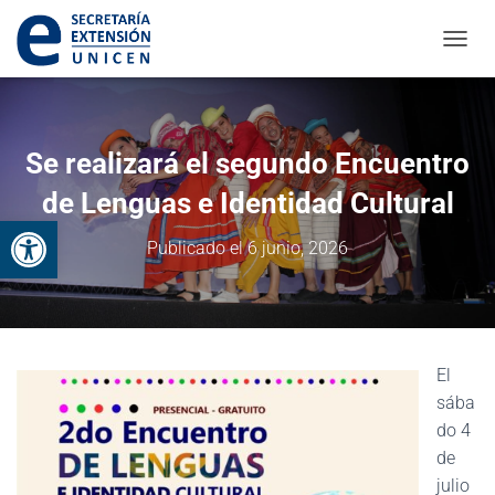
CAMBI
Se realizará el segundo Encuentro
de Lenguas e Identidad Cultural
Abrir barra de herramientas
Publicado el
6 junio, 2026
El
sába
do 4
de
julio