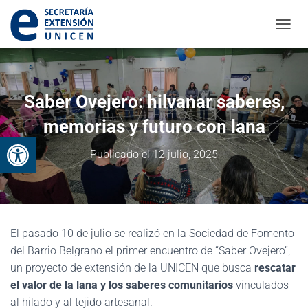
CAMBI
Saber Ovejero: hilvanar saberes,
memorias y futuro con lana
Abrir barra de herramientas
Publicado el
12 julio, 2025
El pasado 10 de julio se realizó en la Sociedad de Fomento
del Barrio Belgrano el primer encuentro de “Saber Ovejero”,
un proyecto de extensión de la UNICEN que busca
rescatar
el valor de la lana y los saberes comunitarios
vinculados
al hilado y al tejido artesanal.