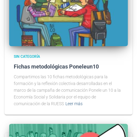
SIN CATEGORÍA
Fichas metodológicas Poneleun10
Compartimos las 10 fichas metodológicas para la
formación y la reflexión colectiva desarrolladas en el
marco de la campaña de comunicación Ponele un 10 a la
Economía Social y Solidaria por el equipo de
comunicación de la RUESS
Leer más