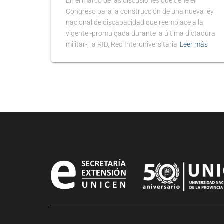
En el marco de las discusiones que tiene el
Congreso para la construcción de una nueva ley
nacional de discapacidad que reemplace a la
vigente -promulgada durante la última dictadura
militar-, la RID, Red Interuniversitaria
Leer más