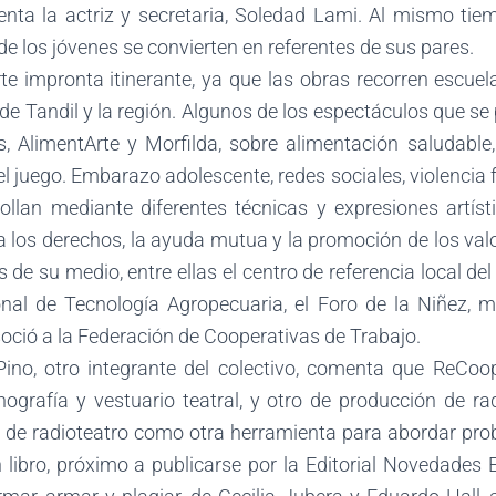
nta la actriz y secretaria, Soledad Lami. Al mismo tie
 los jóvenes se convierten en referentes de sus pares.
e impronta itinerante, ya que las obras recorren escuel
 de Tandil y la región. Algunos de los espectáculos que s
s, AlimentArte y Morfilda, sobre alimentación saludable,
del juego. Embarazo adolescente, redes sociales, violencia
llan mediante diferentes técnicas y expresiones artís
o a los derechos, la ayuda mutua y la promoción de los valo
de su medio, entre ellas el centro de referencia local del 
nal de Tecnología Agropecuaria, el Foro de la Niñez, mun
oció a la Federación de Cooperativas de Trabajo.
 Pino, otro integrante del colectivo, comenta que ReCo
grafía y vestuario teatral, y otro de producción de rad
 de radioteatro como otra herramienta para abordar pro
 libro, próximo a publicarse por la Editorial Novedades