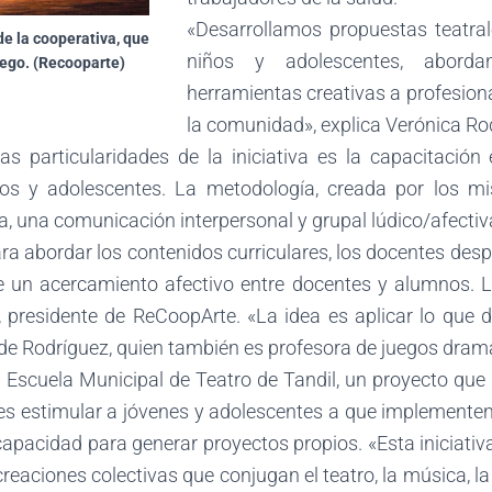
«Desarrollamos propuestas teatral
de la cooperativa, que
niños y adolescentes, aborda
uego. (Recooparte)
herramientas creativas a profesional
la comunidad», explica Verónica Rod
las particularidades de la iniciativa es la capacitació
ños y adolescentes. La metodología, creada por los m
a, una comunicación interpersonal y grupal lúdico/afectiv
a abordar los contenidos curriculares, los docentes despier
e un acercamiento afectivo entre docentes y alumnos. La
l, presidente de ReCoopArte. «La idea es aplicar lo que 
ade Rodríguez, quien también es profesora de juegos dramá
Escuela Municipal de Teatro de Tandil, un proyecto que 
d es estimular a jóvenes y adolescentes a que implementen
capacidad para generar proyectos propios. «Esta iniciativa 
 creaciones colectivas que conjugan el teatro, la música, l