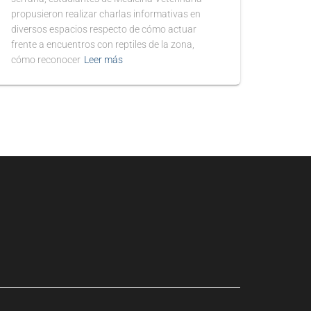
propusieron realizar charlas informativas en
diversos espacios respecto de cómo actuar
frente a encuentros con reptiles de la zona,
cómo reconocer
Leer más