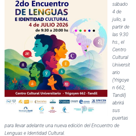
sábado
4 de
julio, a
partir de
las 9:30
hs., el
Centro
Cultural
Universit
ario
(Yrigoye
n 662,
Tandil)
abrirá
sus
puertas
para llevar adelante una nueva edición del Encuentro de
Lenguas e Identidad Cultural.