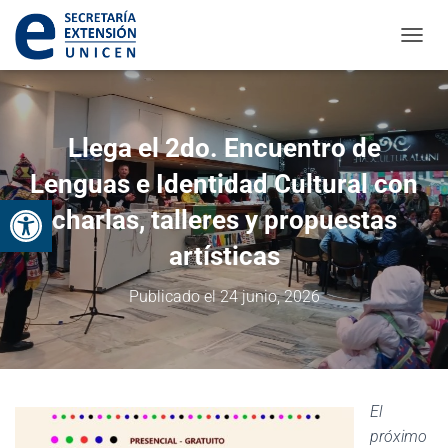
CAMBI
Llega el 2do. Encuentro de
Lenguas e Identidad Cultural con
Abrir barra de herramientas
charlas, talleres y propuestas
artísticas
Publicado el
24 junio, 2026
El
próximo