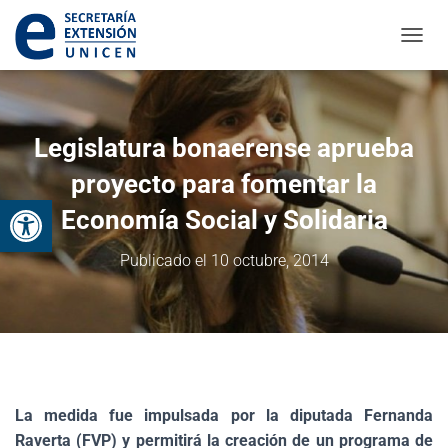
CAMBI
Legislatura bonaerense aprueba
proyecto para fomentar la
Abrir barra de herramientas
Economía Social y Solidaria
Publicado el
10 octubre, 2014
La medida fue impulsada por la diputada Fernanda
Raverta (FVP) y permitirá la creación de un programa de