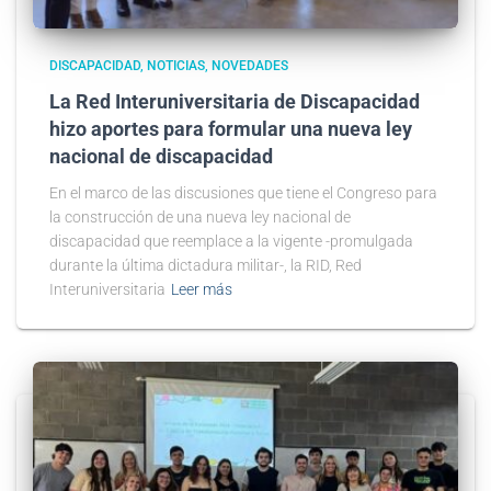
DISCAPACIDAD
NOTICIAS
NOVEDADES
La Red Interuniversitaria de Discapacidad
hizo aportes para formular una nueva ley
nacional de discapacidad
En el marco de las discusiones que tiene el Congreso para
la construcción de una nueva ley nacional de
discapacidad que reemplace a la vigente -promulgada
durante la última dictadura militar-, la RID, Red
Interuniversitaria
Leer más