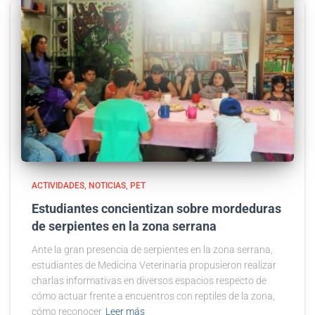
ACTIVIDADES
NOTICIAS
PET
Estudiantes concientizan sobre mordeduras
de serpientes en la zona serrana
Ante la gran presencia de serpientes en la zona serrana,
estudiantes de Medicina Veterinaria propusieron realizar
charlas informativas en diversos espacios respecto de
cómo actuar frente a encuentros con reptiles de la zona,
cómo reconocer
Leer más