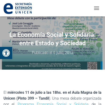
CAMBI
La Economía Social y Solidaria:
entre Estado y Sociedad
Abrir barra de herramientas
Publicado el
6 julio, 2012
El
miércoles 11 de julio a las 18hs. en el Aula Magna de la
Unicen (Pinto 399 – Tandil
). Una mesa debate organizada
por el
Programa Economía Social y Solidaria
de la