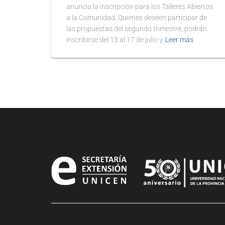
anuncia la inscripción para los Talleres Abiertos
a la Comunidad. Quienes deseen participar de
las propuestas del segundo trimestre, podrán
inscribirse del 13 al 17 de julio y
Leer más