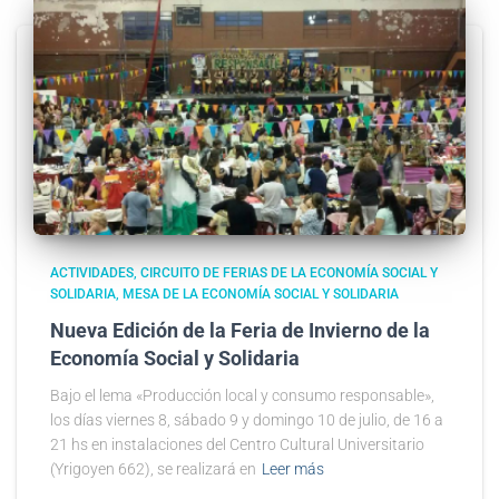
ACTIVIDADES
CIRCUITO DE FERIAS DE LA ECONOMÍA SOCIAL Y
SOLIDARIA
MESA DE LA ECONOMÍA SOCIAL Y SOLIDARIA
Nueva Edición de la Feria de Invierno de la
Economía Social y Solidaria
Bajo el lema «Producción local y consumo responsable»,
los días viernes 8, sábado 9 y domingo 10 de julio, de 16 a
21 hs en instalaciones del Centro Cultural Universitario
(Yrigoyen 662), se realizará en
Leer más