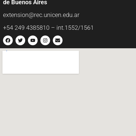
de Buenos Aires
extension@rec.unicen.edu.ar
+54 249 4385810 – int.1552/1561