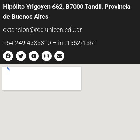
n
Hipólito Yrigoyen 662, B7000 Tandil, Provincia
d
de Buenos Aires
e
extension@rec.unicen.edu.ar
l
+54 249 4385810 – int.1552/1561
E
v
e
n
t
o