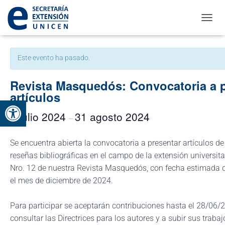
CAMBI
« Todos los Eventos
Este evento ha pasado.
Revista Masquedós: Convocatoria a 
artículos
Abrir barra de herramientas
1 julio 2024
31 agosto 2024
–
Se encuentra abierta la convocatoria a presentar artículos de
reseñas bibliográficas en el campo de la extensión universitar
Nro. 12 de nuestra Revista Masquedós, con fecha estimada d
el mes de diciembre de 2024.
Para participar se aceptarán contribuciones hasta el 28/06/
consultar las Directrices para los autores y a subir sus traba