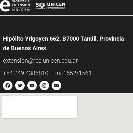
c
i
ó
n
Hipólito Yrigoyen 662, B7000 Tandil, Provincia
d
de Buenos Aires
e
extension@rec.unicen.edu.ar
l
+54 249 4385810 – int.1552/1561
E
v
e
n
t