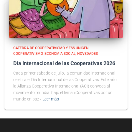
CÁTEDRA DE COOPERATIVISMO Y ESS UNICEN
COOPERATIVISMO
ECONOMIA SOCIAL
NOVEDADES
Día Internacional de las Cooperativas 2026
Cada primer sábado de julio, la comunidad internacional
celebra el Día Internacional de las Cooperativas. Este año,
la Alianza Cooperativa Internacional (ACI) convoca al
movimiento mundial bajo el lema «Cooperativas por un
mundo en paz»
Leer más