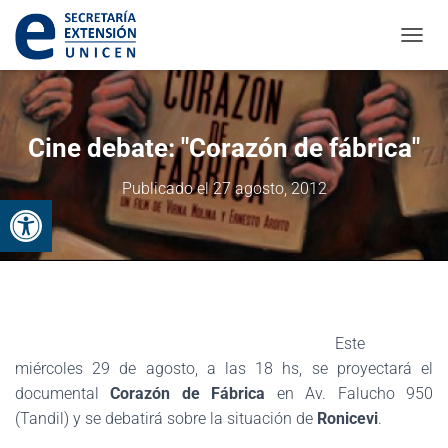
CAMBI
Cine debate: "Corazón de fábrica"
Publicado el
27 agosto, 2012
Abrir barra de herramientas
Este
miércoles 29 de agosto, a las 18 hs, se proyectará el
documental
Corazón de Fábrica
en Av. Falucho 950
(Tandil) y se debatirá sobre la situación de
Ronicevi
.