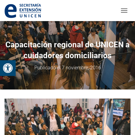
CAMBI
Capacitación regional de UNICEN a
cuidadores domiciliarios
Abrir barra de herramientas
Publicado el
7 noviembre, 2016