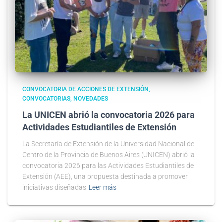
CONVOCATORIA DE ACCIONES DE EXTENSIÓN
CONVOCATORIAS
NOVEDADES
La UNICEN abrió la convocatoria 2026 para
Actividades Estudiantiles de Extensión
La Secretaría de Extensión de la Universidad Nacional del
Centro de la Provincia de Buenos Aires (UNICEN) abrió la
convocatoria 2026 para las Actividades Estudiantiles de
Extensión (AEE), una propuesta destinada a promover
iniciativas diseñadas
Leer más