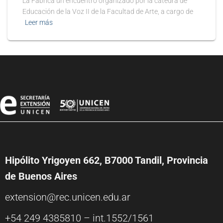
La Fábrica un encuentro organizado por la cátedra de
Educación de la Voz II de la Facultad de Arte, a cargo de
Leer más
Hipólito Yrigoyen 662, B7000 Tandil, Provincia
de Buenos Aires
extension@rec.unicen.edu.ar
+54 249 4385810 – int.1552/1561