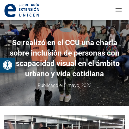
CAMBI
Se realizó en el CCU una charla
sobre inclusión de personas con
Abrir barra de herramientas
discapacidad visual en el ámbito
urbano y vida cotidiana
Publicado el
5 mayo, 2023