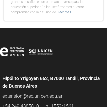
grandes desafíos en un contexto adverso para la
educación superior pública. Reafirmamos nuestro
compromiso con la difusión del
Leer más
Hipólito Yrigoyen 662, B7000 Tandil, Provincia
de Buenos Aires
extension@rec.unicen.edu.ar
+54 249 4385810 – int.1552/1561