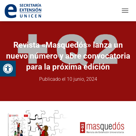
CAMBI
Revista «Masquedós» lanza un
nuevo número y abre convocatoria
Abrir barra de herramientas
para la próxima edición
Publicado el
10 junio, 2024