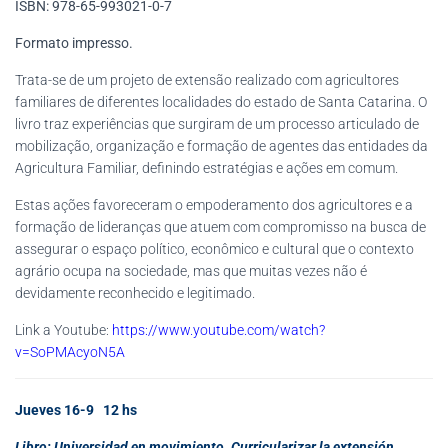
ISBN: 978-65-993021-0-7
Formato impresso.
Trata-se de um projeto de extensão realizado com agricultores
familiares de diferentes localidades do estado de Santa Catarina. O
livro traz experiências que surgiram de um processo articulado de
mobilização, organização e formação de agentes das entidades da
Agricultura Familiar, definindo estratégias e ações em comum.
Estas ações favoreceram o empoderamento dos agricultores e a
formação de lideranças que atuem com compromisso na busca de
assegurar o espaço político, econômico e cultural que o contexto
agrário ocupa na sociedade, mas que muitas vezes não é
devidamente reconhecido e legitimado.
Link a Youtube:
https://www.youtube.com/watch?
v=SoPMAcyoN5A
Jueves 16-9 12 hs
Libro: Universidad en movimiento. Curricularizar la extensión