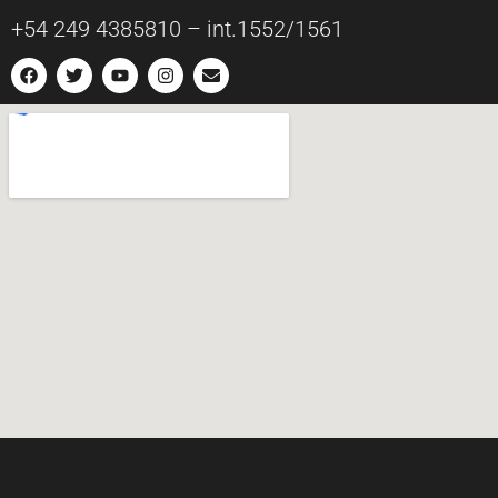
+54 249 4385810 – int.1552/1561