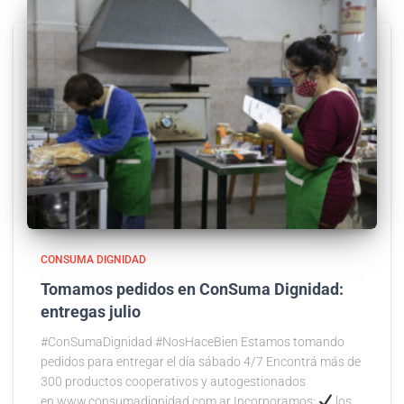
CONSUMA DIGNIDAD
Tomamos pedidos en ConSuma Dignidad:
entregas julio
#ConSumaDignidad #NosHaceBien Estamos tomando
pedidos para entregar el día sábado 4/7 Encontrá más de
300 productos cooperativos y autogestionados
en www.consumadignidad.com.ar Incorporamos:
los