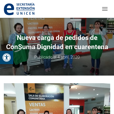
CAMBI
Nueva carga de pedidos de
ConSuma Dignidad en cuarentena
Abrir barra de herramientas
Publicado el
4 abril, 2020