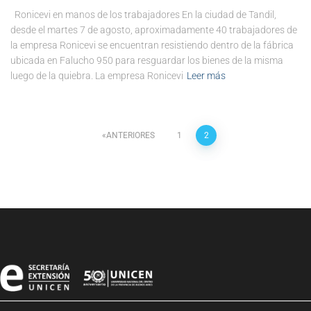
Ronicevi en manos de los trabajadores En la ciudad de Tandil,
desde el martes 7 de agosto, aproximadamente 40 trabajadores de
la empresa Ronicevi se encuentran resistiendo dentro de la fábrica
ubicada en Falucho 950 para resguardar los bienes de la misma
luego de la quiebra. La empresa Ronicevi
Leer más
ANTERIORES
1
2