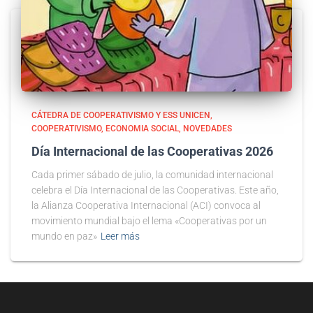
CÁTEDRA DE COOPERATIVISMO Y ESS UNICEN
COOPERATIVISMO
ECONOMIA SOCIAL
NOVEDADES
Día Internacional de las Cooperativas 2026
Cada primer sábado de julio, la comunidad internacional
celebra el Día Internacional de las Cooperativas. Este año,
la Alianza Cooperativa Internacional (ACI) convoca al
movimiento mundial bajo el lema «Cooperativas por un
mundo en paz»
Leer más