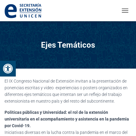
CAMBI
Ejes Temáticos
Abrir barra de herramientas
El IX Congreso Nacional de Extensión invitan a la presentación de
ponencias escritas y video experiencias o posters organizados en
diferentes ejes temáticos que intentan ser un reflejo del trabajo
extensionista en nuestro país y del resto del subcontinente.
Políticas públicas y Universidad: el rol de la extensión
universitaria en el acompañamiento y asistencia en la pandemia
por Covid-19.
Iniciativas diversas en la lucha contra la pandemia en el marco del